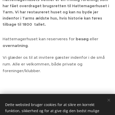
har fået overdraget brugsretten til Hattemagerhuset i
Tarm. Vi har restaureret huset og kan nu byde jer
indenfor i Tarms ældste hus, hvis historie kan føres
tilbage til 1800 tallet.
Hattemagerhuset kan reserveres for
besøg
eller
overnatning
.
Vi glæder os til at invitere gæster indenfor i de små
rum. Alle er velkommen, både private og
foreninger/klubber.
Overnatning og besøg reserveres under
eller
Booking
Dette websted bruger cookies for at sikre en korrekt
på mail:
hattemagerhuset@hattemagerhuset.dk
funktion, sikkerhed og for at give dig den bedst mulige