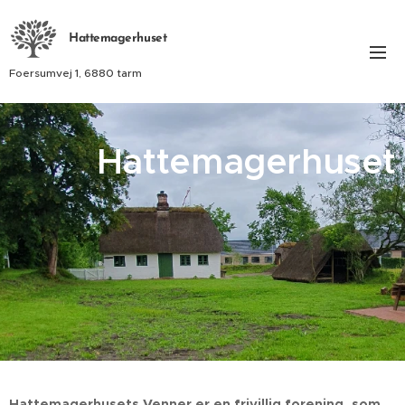
Hattemagerhuset
Foersumvej 1, 6880 tarm
Hattemagerhuset
Hattemagerhusets Venner er en frivillig forening, som