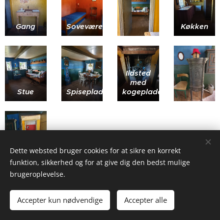
Gang
Soveværelse
Køkken
Ildsted
med
Stue
kogeplade
Spiseplads
Dette websted bruger cookies for at sikre en korrekt
funktion, sikkerhed og for at give dig den bedst mulige
brugeroplevelse.
Accepter kun nødvendige
Accepter alle
Cookies